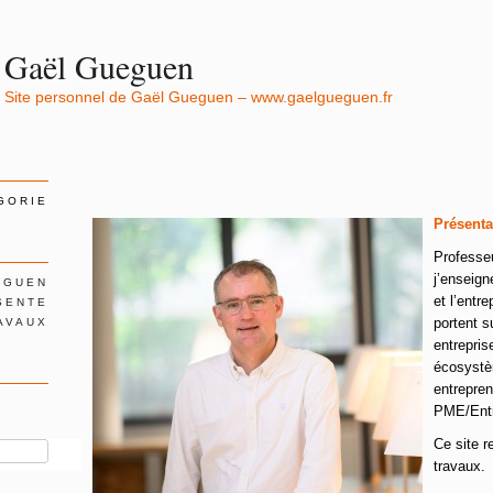
Gaël Gueguen
Site personnel de Gaël Gueguen – www.gaelgueguen.fr
GORIE
Présenta
Professe
j’enseig
EGUEN
et l’entr
SENTE
portent 
AVAUX
entrepris
écosystèm
entrepren
PME/Entr
Ce site 
travaux.