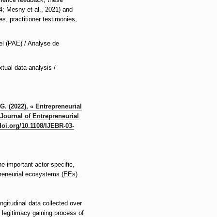
4; Mesny et al., 2021) and
es, practitioner testimonies,
el (PAE) / Analyse de
xtual data analysis /
. (2022), « Entrepreneurial
 Journal of Entrepreneurial
doi.org/10.1108/IJEBR-03-
he important actor-specific,
preneurial ecosystems (EEs).
gitudinal data collected over
 legitimacy gaining process of