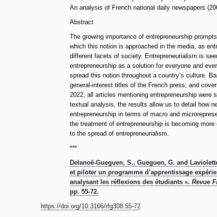
An analysis of French national daily newspapers (2
Abstract
The growing importance of entrepreneurship prompts
which this notion is approached in the media, as en
different facets of society. Entrepreneurialism is se
entrepreneurship as a solution for everyone and eve
spread this notion throughout a country’s culture. Ba
general-interest titles of the French press, and cove
2022, all articles mentioning entrepreneurship were
textual analysis, the results allow us to detail how 
entrepreneurship in terms of macro and microreprese
the treatment of entrepreneurship is becoming more d
to the spread of entrepreneurialism.
***
Delanoë-Gueguen, S., Gueguen, G. and Laviolett
et piloter un programme d’apprentissage expérie
analysant les réflexions des étudiants ».
Revue F
pp. 55-72.
https://doi.org/10.3166/rfg308.55-72