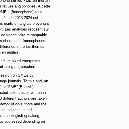
ncophone sur les PME en menant
s revues anglophones. À cette
 PME » (francophone) ou «
 période 2013-2024 est
les écrits en anglais provenant
ion. Les analyses reposent sur
es de vocabulaire remarquable.
des chercheurs francophones
différence entre les thèmes
u en anglais.
edium-sized enterprises.
f rising anglicisation
research on SMEs by
uage journals. To this end, an
) or “SME” (English) in
ted. 520 articles written in
0 different authors are taken
etwork of co-authors and the
lts indicate limited
rs and English-speaking
pics addressed depending on