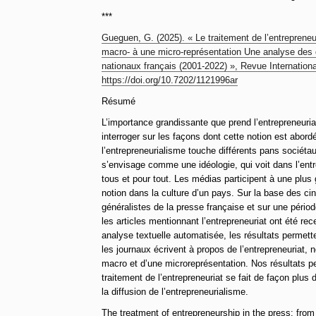
***
Gueguen, G. (2025). « Le traitement de l’entrepreneu
macro- à une micro-représentation Une analyse des 
nationaux français (2001-2022) », Revue Internationa
https://doi.org/10.7202/1121996ar
Résumé
L’importance grandissante que prend l’entrepreneuri
interroger sur les façons dont cette notion est abor
l’entrepreneurialisme touche différents pans sociéta
s’envisage comme une idéologie, qui voit dans l’entr
tous et pour tout. Les médias participent à une plus 
notion dans la culture d’un pays. Sur la base des cin
généralistes de la presse française et sur une pério
les articles mentionnant l’entrepreneuriat ont été rec
analyse textuelle automatisée, les résultats permette
les journaux écrivent à propos de l’entrepreneuriat,
macro et d’une microreprésentation. Nos résultats p
traitement de l’entrepreneuriat se fait de façon plus d
la diffusion de l’entrepreneurialisme.
The treatment of entrepreneurship in the press: from