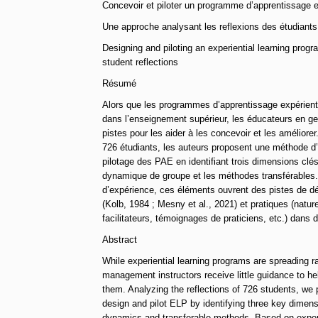
Concevoir et piloter un programme d’apprentissage e
Une approche analysant les reflexions des étudiants
Designing and piloting an experiential learning pro
student reflections
Résumé
Alors que les programmes d’apprentissage expérienti
dans l’enseignement supérieur, les éducateurs en ge
pistes pour les aider à les concevoir et les améliorer
726 étudiants, les auteurs proposent une méthode d’a
pilotage des PAE en identifiant trois dimensions clés 
dynamique de groupe et les méthodes transférables.
d’expérience, ces éléments ouvrent des pistes de 
(Kolb, 1984 ; Mesny et al., 2021) et pratiques (natu
facilitateurs, témoignages de praticiens, etc.) dans 
Abstract
While experiential learning programs are spreading ra
management instructors receive little guidance to h
them. Analyzing the reflections of 726 students, we
design and pilot ELP by identifying three key dimens
dynamics and transferable methods. Based on exper