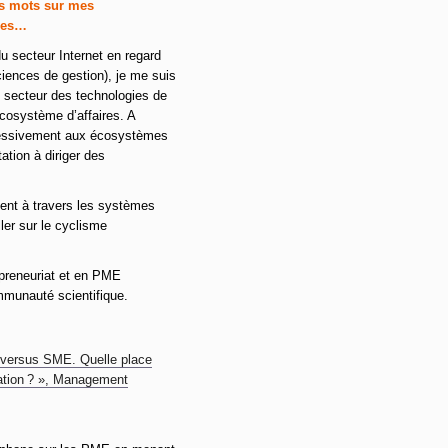
s mots sur mes
hes…
du secteur Internet en regard
ciences de gestion), je me suis
e secteur des technologies de
’écosystème d’affaires. A
gressivement aux écosystèmes
ation à diriger des
ent à travers les systèmes
ller sur le cyclisme
preneuriat et en PME
mmunauté scientifique.
 versus SME. Quelle place
sation ? », Management