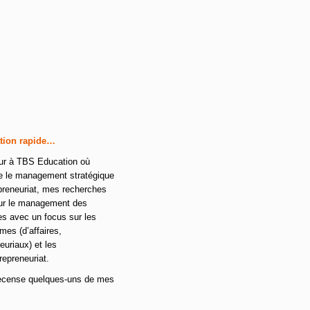
tion rapide…
ur à TBS Education où
ne le management stratégique
epreneuriat, mes recherches
sur le management des
es avec un focus sur les
es (d’affaires,
euriaux) et les
epreneuriat.
recense quelques-uns de mes