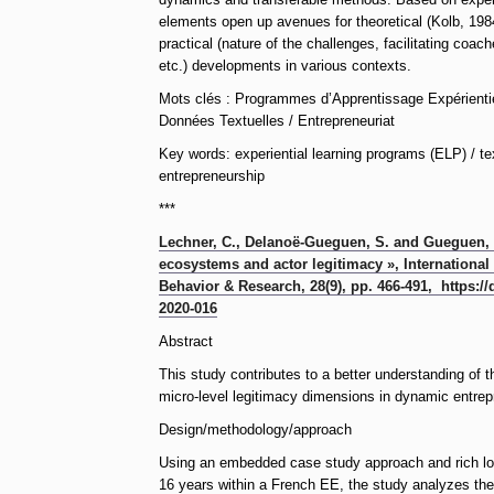
elements open up avenues for theoretical (Kolb, 198
practical (nature of the challenges, facilitating coach
etc.) developments in various contexts.
Mots clés : Programmes d’Apprentissage Expérienti
Données Textuelles / Entrepreneuriat
Key words: experiential learning programs (ELP) / te
entrepreneurship
***
Lechner, C., Delanoë-Gueguen, S. and Gueguen, G
ecosystems and actor legitimacy », International
Behavior & Research, 28(9), pp. 466-491, https://
2020-016
Abstract
This study contributes to a better understanding of t
micro-level legitimacy dimensions in dynamic entre
Design/methodology/approach
Using an embedded case study approach and rich lon
16 years within a French EE, the study analyzes the