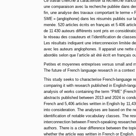
Ce travail cherche à caractériser la recherche fra
une comparaison avec la recherche publiée dans de
fin, une analyse des travaux comportant le terme «
SME » (anglophone) dans les résumés publiés sur la
menée. 520 articles écrits en français et 5 406 artic
de 11 430 auteurs différents sont pris en considérat
le réseau des coauteurs et l’identification de class
Les résultats indiquent une interconnexion limitée 
avec les auteurs anglophones. Il apparait une nette 
abordés selon que l’article ait été écrit en français o
Petites et moyennes entreprises versus small and m
The future of French language research in a context o
This study seeks to characterise French-language 
comparing it with research published in English-lang
analysis of works containing the term “PME” (French
abstracts published between 2013 and 2024 is conduc
French and 5,406 articles written in English by 11,43
into consideration. The analyses are based on the n
identification of notable vocabulary classes. The resu
interconnection between French-speaking researche
authors. There is a clear difference between the to
whether the article was written in French or English.