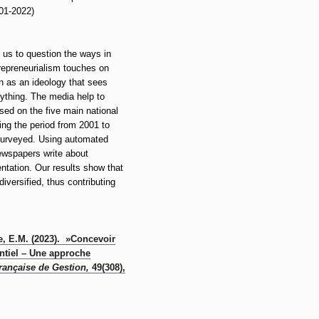
001-2022)
 us to question the ways in
trepreneurialism touches on
en as an ideology that sees
rything. The media help to
sed on the five main national
ring the period from 2001 to
 surveyed. Using automated
newspapers write about
ntation. Our results show that
iversified, thus contributing
e, E.M. (2023). »Concevoir
ntiel – Une approche
rançaise de Gestion,
49(308),