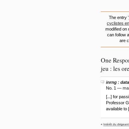
The entry '
cyclistes e
modified on 
can follow 
are c
One Respon
jeu : les or
inrng : dat
No. 1 —
mar
[...] for pa
Professor G
available to [
«
Intérêt du dirigeant