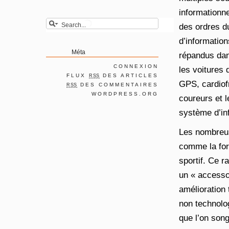
informationne
des ordres du
d’informatio
Méta
répandus dan
CONNEXION
les voitures
FLUX
DES ARTICLES
RSS
GPS, cardiof
DES COMMENTAIRES
RSS
WORDPRESS.ORG
coureurs et l
système d’in
Les nombreus
comme la form
sportif. Ce r
un « accesso
amélioration
non technolog
que l’on song