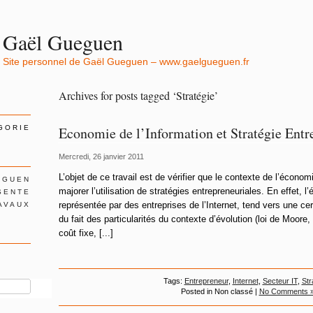
Gaël Gueguen
Site personnel de Gaël Gueguen – www.gaelgueguen.fr
Archives for posts tagged ‘Stratégie’
GORIE
Economie de l’Information et Stratégie Entr
Mercredi, 26 janvier 2011
L’objet de ce travail est de vérifier que le contexte de l’économ
EGUEN
majorer l’utilisation de stratégies entrepreneuriales. En effet, l
SENTE
représentée par des entreprises de l’Internet, tend vers une cer
AVAUX
du fait des particularités du contexte d’évolution (loi de Moore,
coût fixe, [...]
Tags:
Entrepreneur
,
Internet
,
Secteur IT
,
Str
Posted in Non classé |
No Comments 