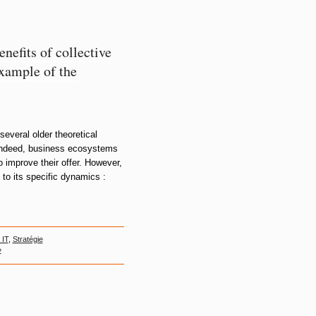
nefits of collective
example of the
everal older theoretical
c…Indeed, business ecosystems
o improve their offer. However,
 to its specific dynamics :
 IT
,
Stratégie
»