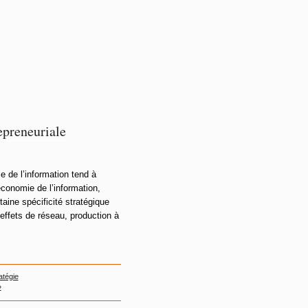
epreneuriale
ie de l’information tend à
’économie de l’information,
taine spécificité stratégique
 effets de réseau, production à
atégie
»