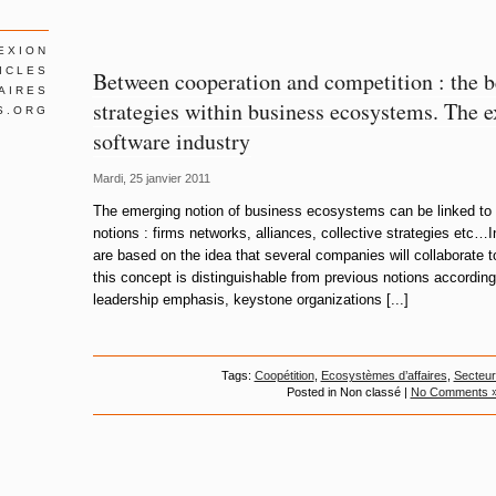
EXION
ICLES
Between cooperation and competition : the be
AIRES
strategies within business ecosystems. The 
S.ORG
software industry
Mardi, 25 janvier 2011
The emerging notion of business ecosystems can be linked to s
notions : firms networks, alliances, collective strategies et
are based on the idea that several companies will collaborate t
this concept is distinguishable from previous notions according
leadership emphasis, keystone organizations [...]
Tags:
Coopétition
,
Ecosystèmes d’affaires
,
Secteur
Posted in Non classé |
No Comments 