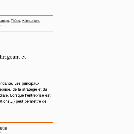
ratégie
,
Thèse
,
Volontarisme
»
dirigeant et
ondante. Les principaux
eprise, de la stratégie et du
iale. Lorsque l’entreprise est
ivations…) peut permettre de
tégie
»