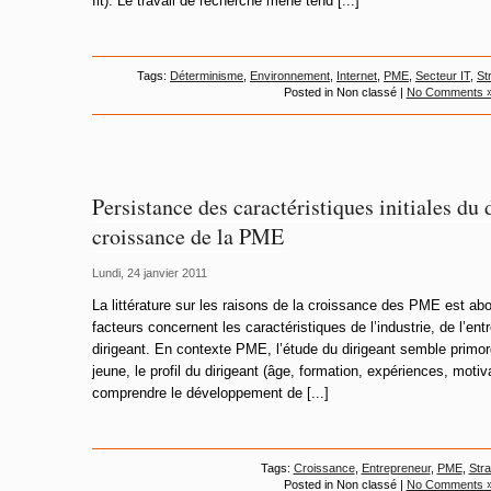
fit). Le travail de recherche mené tend [...]
Tags:
Déterminisme
,
Environnement
,
Internet
,
PME
,
Secteur IT
,
St
Posted in Non classé |
No Comments 
Persistance des caractéristiques initiales du 
croissance de la PME
Lundi, 24 janvier 2011
La littérature sur les raisons de la croissance des PME est ab
facteurs concernent les caractéristiques de l’industrie, de l’entr
dirigeant. En contexte PME, l’étude du dirigeant semble primord
jeune, le profil du dirigeant (âge, formation, expériences, mot
comprendre le développement de [...]
Tags:
Croissance
,
Entrepreneur
,
PME
,
Stra
Posted in Non classé |
No Comments 